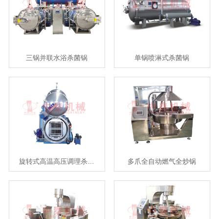
三锅并联水浴杀菌锅
单锅喷淋式杀菌锅
旋转式高温高压调理杀…
多爪全自动燃气全炒锅